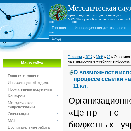
Методическая слу
Организационно-методический отдел
МКУ "Центр по обеспечению деятельности б
Главная
Инновационная деятельность
Вход
Главная
»
2017
»
Май
»
24
» О возмож
на электронные учебники информатик
Меню сайта
О возможности исп
Главная страница
процессе ссылки на
Информация об отделе
11 кл.
Нормативные документы
Конкурсы
Организацион
Методическое
сопровождение
«Центр по о
Олимпиады
МАН
бюджетных учр
Воспитательная работа