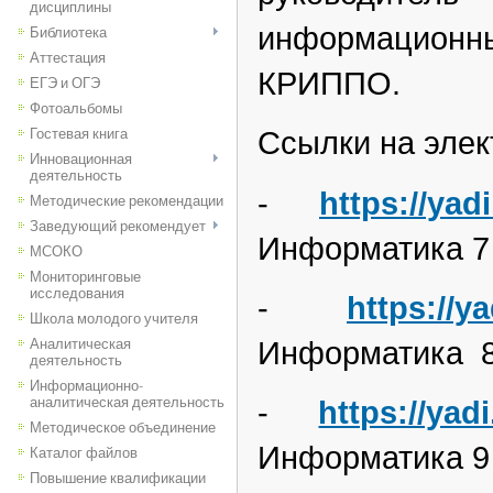
дисциплины
информационн
Библиотека
Аттестация
КРИППО.
ЕГЭ и ОГЭ
Фотоальбомы
Гостевая книга
Ссылки на элек
Инновационная
деятельность
-
https://ya
Методические рекомендации
Заведующий рекомендует
Информатика 7 
МСОКО
Мониторинговые
исследования
-
https://y
Школа молодого учителя
Информатика 8
Аналитическая
деятельность
Информационно-
аналитическая деятельность
-
https://y
Методическое объединение
Информатика 9 
Каталог файлов
Повышение квалификации