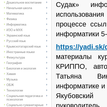
Судак» инфо
Дошкольное воспитание
Начальная школа
использования
Математика
Физика
процессе ссыл
Информатика
ИЗО и МХК
информатики 5-
Украинский язык
Русский язык
https://yadi.s
Крымскотатарский язык
Иностранные языки
материалы ку
Физкультура
География
КРИППО, авто
Биология и экология
Химия
Татьяна Ви
Музыка
информатике 
ОБЖ
Технологии
Якубовски
Социальная педагогика и
психология
руководитель
Социально-гуманитарные