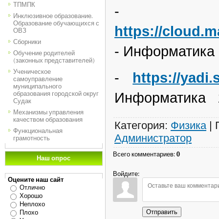
ТПМПК
-
Инклюзивное образование.
Образование обучающихся с
https://cloud.
ОВЗ
Сборники
- Информатика 5
Обучение родителей
(законных представителей)
Ученическое
-
https://yadi
самоуправление
муниципального
Информатика 1
образования городской округ
Судак
Механизмы управления
качеством образования
Категория
:
Физика
|
Функциональная
Администратор
грамотность
Всего комментариев
:
0
Наш опрос
Войдите:
Оцените наш сайт
Отлично
Хорошо
Неплохо
Отправить
Плохо