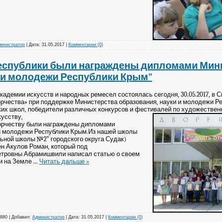
инистратор
|
Дата:
31.05.2017
|
Комментарии (0)
еспублики были награждены дипломами Мин
и и молодежи Республики Крым"
кадемии искусств и народных ремесел состоялась сегодня, 30.05.2017, в
орчества» при поддержке Министерства образования, науки и молодежи 
ских школ, победители различных конкурсов и фестивалей по художестве
кусству,
орчеству были награждены дипломами
 и молодежи Республики Крым.Из нашей школы
ной школы №2” городского округа Судак)
ен Акулов Роман, который под
тровны Абрамишвили написал статью о своем
ни на Земле
...
Читать дальше »
880
|
Добавил:
Администратор
|
Дата:
31.05.2017
|
Комментарии (0)