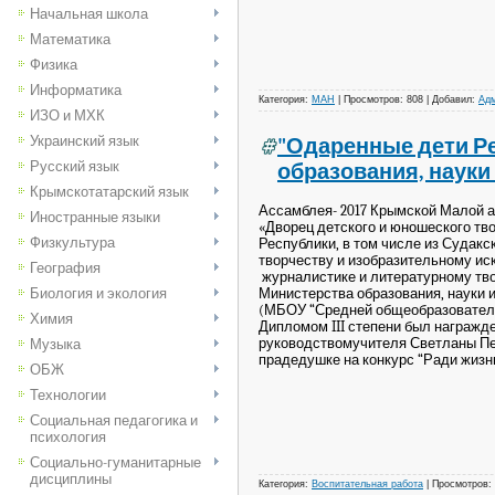
Начальная школа
Математика
Физика
Информатика
Категория:
МАН
|
Просмотров:
808
|
Добавил:
Адм
ИЗО и МХК
Украинский язык
"Одаренные дети Р
Русский язык
образования, наук
Крымскотатарский язык
Ассамблея- 2017 Крымской Малой а
Иностранные языки
«Дворец детского и юношеского тв
Физкультура
Республики, в том числе из Судак
творчеству и изобразительному ис
География
журналистике и литературному тв
Министерства образования, науки
Биология и экология
(МБОУ “Средней общеобразователь
Химия
Дипломом III степени был награжд
руководствомучителя Светланы Пе
Музыка
прадедушке на конкурс “Ради жиз
ОБЖ
Технологии
Социальная педагогика и
психология
Социально-гуманитарные
дисциплины
Категория:
Воспитательная работа
|
Просмотров: