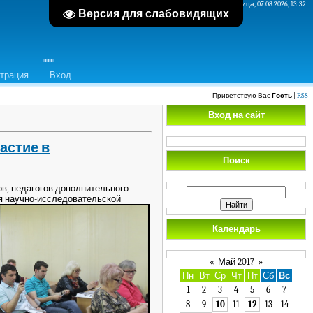
Пятница, 07.08.2026, 13:32
Версия для слабовидящих
страция
Вход
Приветствую Вас
Гость
|
RSS
Вход на сайт
астие в
Поиск
в, педагогов дополнительного
я научно-исследовательской
Календарь
«
Май 2017
»
Пн
Вт
Ср
Чт
Пт
Сб
Вс
1
2
3
4
5
6
7
8
9
10
11
12
13
14