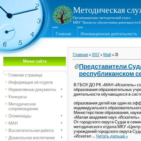
Методическая слу
Организационно-методический отдел
МКУ "Центр по обеспечению деятельности б
Главная
Инновационная деятельность
Главная
»
2017
»
Май
»
31
Меню сайта
Представители Суд
республиканском с
Главная страница
Информация об отделе
В ГБОУ ДО РК «МАН «Искатель» со
образования образовательных учр
Нормативные документы
деятельности обучающихся в сист
Конкурсы
образования детей как один из эф
Методическое
индивидуального образовательног
сопровождение
Министерством образования, наук
Олимпиады
«Малая академия наук «Искатель».
От городского округа Судак в семи
МАН
методического отдела МКУ «Центр
Воспитательная работа
учреждений городского округа Су
«Искател
...
Читать дальше »
Дошкольное воспитание