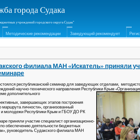
жба города Судака
юджетных учреждений городского округа Судак"
Методические рекомендации
Заведующий рекомендует
Реги
акского филиала МАН «Искатель» приняли уч
еминаре
стоялся республиканский семинар для заведующих отделами, методисто
еждений научно-технического направления Республики Крым «Организаци
еме дополнительного
фективных, завершающих этапов построения
о маршрута личности», организованный
и и молодежи Республики Крым и ГБОУ ДО РК
наре приняли участие специалист организационно-
 по обеспечению деятельности бюджетных
дак», руководитель Судакского филиала МАН