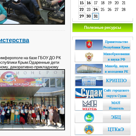
15
16
17
18
19
20
21
22
23
24
25
26
27
28
29
30
31
Полезные ресурсы
истерства
 Симферополе на базе ГБОУ ДО РК
Республики Крым.Одаренные дети
нному, декоративно-прикладному