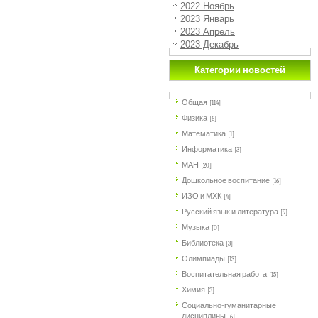
2022 Ноябрь
2023 Январь
2023 Апрель
2023 Декабрь
Категории новостей
Общая
[114]
Физика
[6]
Математика
[1]
Информатика
[3]
МАН
[20]
Дошкольное воспитание
[16]
ИЗО и МХК
[4]
Русский язык и литература
[9]
Музыка
[0]
Библиотека
[3]
Олимпиады
[13]
Воспитательная работа
[15]
Химия
[3]
Социально-гуманитарные
дисциплины
[6]