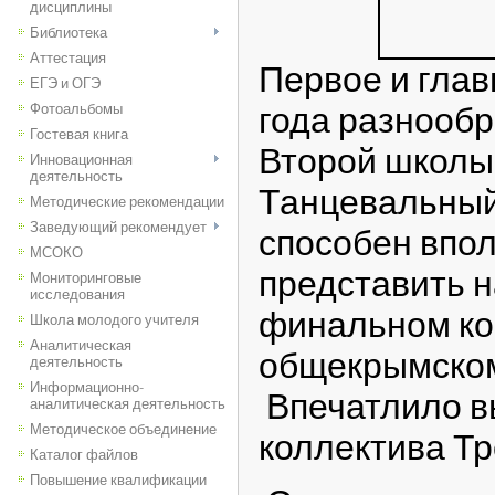
дисциплины
Библиотека
Аттестация
Первое и глав
ЕГЭ и ОГЭ
года разнообр
Фотоальбомы
Гостевая книга
Второй школы
Инновационная
деятельность
Танцевальный
Методические рекомендации
Заведующий рекомендует
способен впо
МСОКО
представить н
Мониторинговые
исследования
финальном ко
Школа молодого учителя
Аналитическая
общекрымском
деятельность
Информационно-
Впечатлило в
аналитическая деятельность
Методическое объединение
коллектива Тр
Каталог файлов
Повышение квалификации