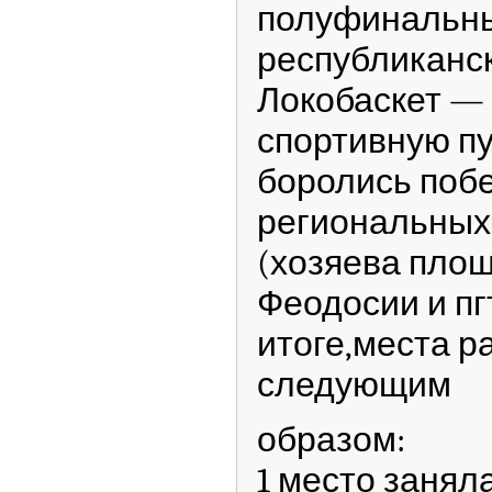
полуфинальны
республиканск
Локобаскет —
спортивную п
боролись поб
региональных 
(хозяева площ
Феодосии и пгт
итоге,места 
следующим
образом:
1 место заня