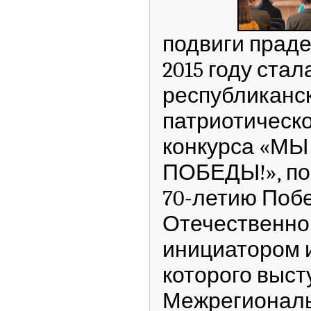
подвиги праде
2015 году ста
республиканс
патриотическо
конкурса «М
ПОБЕДЫ!», по
70-летию Поб
Отечественной 
инициатором 
которого выст
Межрегиональ