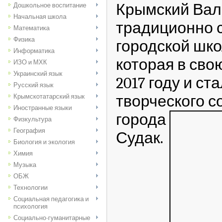
Крымский Вал
Дошкольное воспитание
Начальная школа
традиционно 
Математика
Физика
городской шко
Информатика
которая в сво
ИЗО и МХК
Украинский язык
2017 году и с
Русский язык
творческого с
Крымскотатарский язык
Иностранные языки
города
Физкультура
География
Судак.
Биология и экология
Химия
Музыка
ОБЖ
Технологии
Социальная педагогика и
психология
Социально-гуманитарные