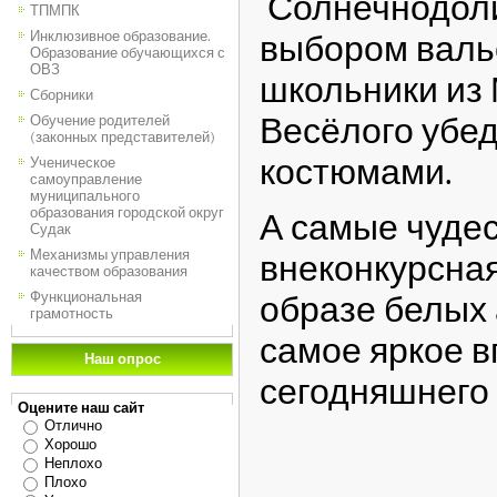
Солнечнодол
ТПМПК
Инклюзивное образование.
выбором валь
Образование обучающихся с
ОВЗ
школьники из 
Сборники
Весёлого убе
Обучение родителей
(законных представителей)
костюмами.
Ученическое
самоуправление
муниципального
образования городской округ
А самые чуде
Судак
Механизмы управления
внеконкурсная
качеством образования
Функциональная
образе белых 
грамотность
самое яркое 
Наш опрос
сегодняшнего 
Оцените наш сайт
Отлично
Хорошо
Неплохо
Плохо