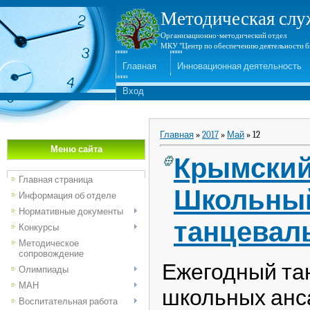
Методическая слу
Организационно-методический отдел
МКУ "Центр по обеспечению деятельности б
Главная
Инновационная деятельность
Вход
Главная
»
2017
»
Май
»
12
Меню сайта
Крымский 
Главная страница
Школьны
Информация об отделе
Нормативные документы
танцевал
Конкурсы
Методическое
сопровождение
Ежегодный та
Олимпиады
МАН
школьных ан
Воспитательная работа