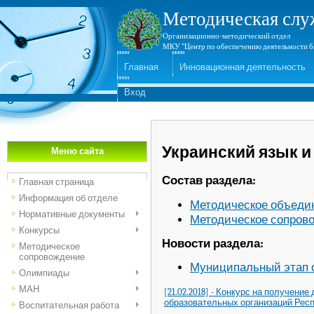
Методическая слу
Организационно-методический отдел
МКУ "Центр по обеспечению деятельности б
Главная
Инновационная деятельность
Вход
Украинский язык и
Меню сайта
Состав раздела:
Главная страница
Информация об отделе
Методическое объеди
Нормативные документы
Методическое сопров
Конкурсы
Новости раздела:
Методическое
сопровождение
Муниципальный этап о
Олимпиады
МАН
[21.02.2018] - Конкурс на получен
образовательных организаций Рес
Воспитательная работа