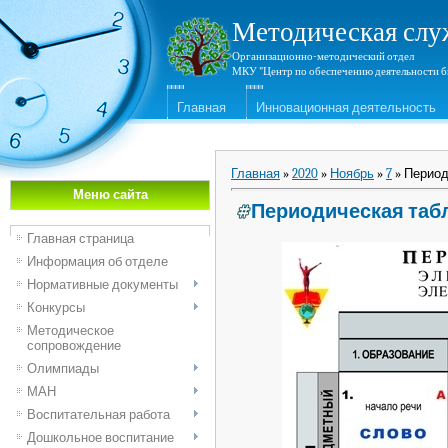
Методическая слу
Организационно-методический отдел
МКУ "Центр по обеспечению деятельности б
Главная
Инновационная деятельность
Главная
»
2020
»
Ноябрь
»
7
» Период
Меню сайта
Периодическая таб
Главная страница
Информация об отделе
Нормативные документы
Конкурсы
Методическое
сопровождение
Олимпиады
МАН
Воспитательная работа
Дошкольное воспитание