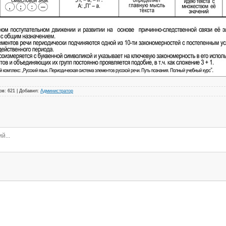
ов
:
621
|
Добавил
:
Администратор