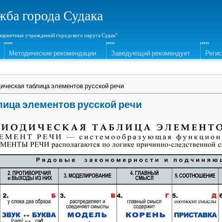
жба города Судака
юджетных учреждений городского округа Судак"
Методические рекомендации
Заведующий рекомендует
Реги
ическая таблица элементов русской речи
лица элементов русской речи