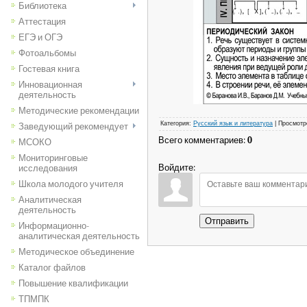
Библиотека
Аттестация
ЕГЭ и ОГЭ
Фотоальбомы
Гостевая книга
Инновационная
деятельность
Методические рекомендации
Категория
:
Русский язык и литература
|
Просмотр
Заведующий рекомендует
Всего комментариев
:
0
МСОКО
Мониторинговые
Войдите:
исследования
Школа молодого учителя
Аналитическая
деятельность
Отправить
Информационно-
аналитическая деятельность
Методическое объединение
Каталог файлов
Повышение квалификации
ТПМПК