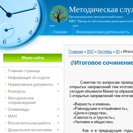
Методическая слу
Организационно-методический отдел
МКУ "Центр по обеспечению деятельности б
Главная
Инновационная деятельность
Главная
»
2017
»
Октябрь
»
20
» Итого
Меню сайта
Итоговое сочинение
Главная страница
Информация об отделе
Советом по вопросам проведения
Нормативные документы
открытых направлений тем итогово
сегодня объявили Министр образов
Конкурсы
5 открытых направлений тем итогово
Методическое
сопровождение
«Верность и измена»,
«Равнодушие и отзывчивость»,
Олимпиады
«Цели и средства»,
МАН
«Смелость и трусость»,
«Человек и общество».
Воспитательная работа
Дошкольное воспитание
Как и в предыдущие годы, итог