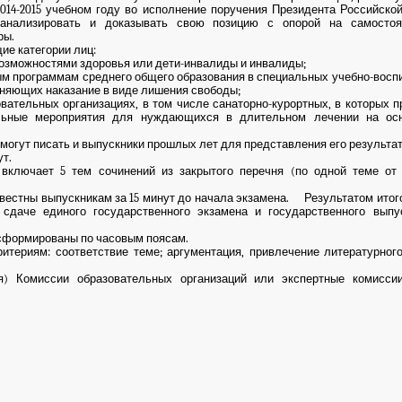
2014-2015 учебном году во исполнение поручения Президента Российск
анализировать и доказывать свою позицию с опорой на самостоя
ры.
е категории лиц:
зможностями здоровья или дети-инвалиды и инвалиды;
программам среднего общего образования в специальных учебно-воспи
олняющих наказание в виде лишения свободы;
тельных организациях, в том числе санаторно-курортных, в которых 
льные мероприятия для нуждающихся в длительном лечении на осн
гут писать и выпускники прошлых лет для представления его результато
т.
чает 5 тем сочинений из закрытого перечня (по одной теме от к
стны выпускникам за 15 минут до начала экзамена. Результатом итого
к сдаче единого государственного экзамена и государственного выпу
т сформированы по часовым поясам.
итериям: соответствие теме; аргументация, привлечение литературного
я) Комиссии образовательных организаций или экспертные комисси