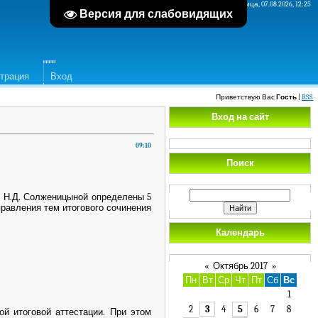
Пятница, 07.08.2026, 12:25
Версия для слабовидящих
страция
Вход
Приветствую Вас
Гость
|
RSS
Вход на сайт
09:10
Поиск
Н.Д. Солженицыной определены 5
правления тем итогового сочинения
Календарь
«
Октябрь 2017
»
Пн
Вт
Ср
Чт
Пт
Сб
Вс
1
2
3
4
5
6
7
8
 итоговой аттестации. При этом