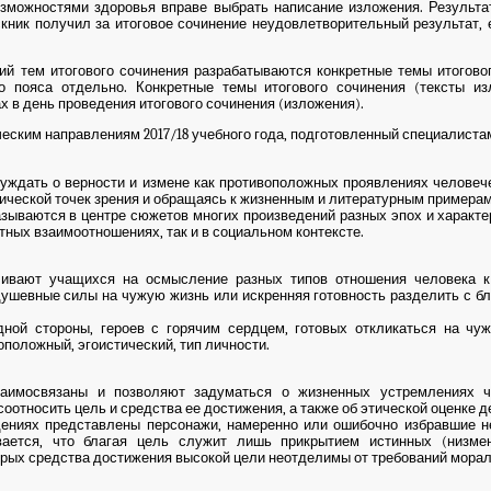
можностями здоровья вправе выбрать написание изложения. Результат
скник получил за итоговое сочинение неудовлетворительный результат,
тем итогового сочинения разрабатываются конкретные темы итоговог
о пояса отдельно. Конкретные темы итогового сочинения (тексты и
х в день проведения итогового сочинения (изложения).
ским направлениям 2017/18 учебного года, подготовленный специалис
уждать о верности и измене как противоположных проявлениях человече
ической точек зрения и обращаясь к жизненным и литературным примерам
азываются в центре сюжетов многих произведений разных эпох и характе
тных взаимоотношениях, так и в социальном контексте.
ливают учащихся на осмысление разных типов отношения человека к
шевные силы на чужую жизнь или искренняя готовность разделить с бли
ной стороны, героев с горячим сердцем, готовых откликаться на чуж
оложный, эгоистический, тип личности.
заимосвязаны и позволяют задуматься о жизненных устремлениях ч
оотносить цель и средства ее достижения, а также об этической оценке д
дениях представлены персонажи, намеренно или ошибочно избравшие н
вается, что благая цель служит лишь прикрытием истинных (низме
орых средства достижения высокой цели неотделимы от требований морал