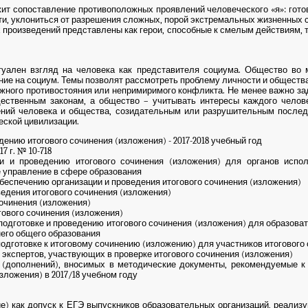
ит сопоставление противоположных проявлений человеческого «я»: гото
ти, уклониться от разрешения сложных, порой экстремальных жизненных 
 произведений представлены как герои, способные к смелым действиям,
туален взгляд на человека как представителя социума. Общество во 
ие на социум. Темы позволят рассмотреть проблему личности и общества 
жного противостояния или непримиримого конфликта. Не менее важно за
ественным законам, а общество – учитывать интересы каждого челове
ений человека и общества, созидательным или разрушительным послед
еской цивилизации.
нию итогового сочинения (изложения) - 2017-2018 учебный год
 г. № 10-718
 проведению итогового сочинения (изложения) для органов испол
управление в сфере образования
еспечению организации и проведения итогового сочинения (изложения)
дения итогового сочинения (изложения)
очинения (изложения)
ового сочинения (изложения)
дготовке и проведению итогового сочинения (изложения) для образова
его общего образования
готовке к итоговому сочинению (изложению) для участников итогового 
кспертов, участвующих в проверке итогового сочинения (изложения)
ополнений), вносимых в методические документы, рекомендуемые к 
зложения) в 2017/18 учебном году
 как допуск к ЕГЭ выпускников образовательных организаций, реализ