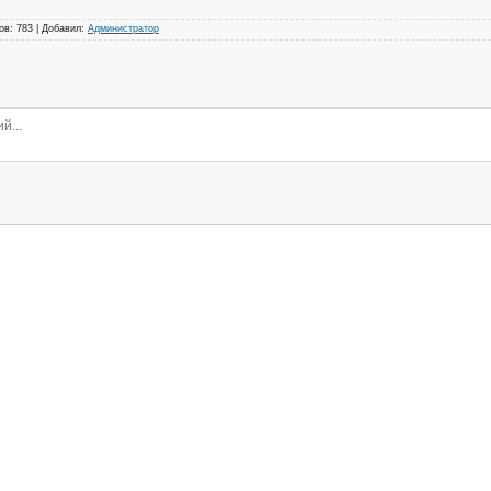
ов
:
783
|
Добавил
:
Администратор