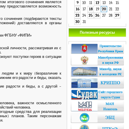
ом итогового сочинения является
9
10
11
12
13
14
15
 ему предоставляется возможность
16
17
18
19
20
21
22
23
24
25
26
27
28
29
о сочинения (подбираются тексты
30
31
зложений) доставляются в органы
Полезные ресурсы
тами ФГБНУ «ФИПИ»
ской личности, рассматривая их с
.
ризуют поступки героев в ситуации
 людям и к миру (безразличие к
жним его радости и беды, оказать
ие радости и беды, а с другой –
еловека, важности осмысленного
ействий человека.
егодные средства для реализации
нных) планов. Таким персонажам
и.