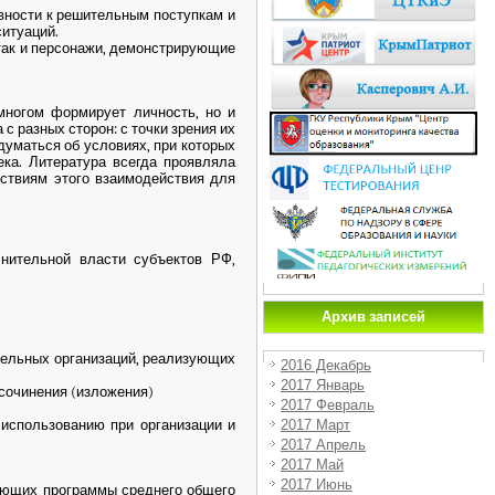
вности к решительным поступкам и
ситуаций.
 так и персонажи, демонстрирующие
многом формирует личность, но и
с разных сторон: с точки зрения их
думаться об условиях, при которых
ка. Литература всегда проявляла
ствиям этого взаимодействия для
нительной власти субъектов РФ,
Архив записей
тельных организаций, реализующих
2016 Декабрь
2017 Январь
сочинения (изложения)
2017 Февраль
2017 Март
использованию при организации и
2017 Апрель
2017 Май
2017 Июнь
ующих программы среднего общего