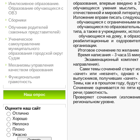
образования, впервые введено в 
Инклюзивное образование.
обучающихся умения мыслить, 
Образование обучающихся с
отечественной и мировой литерату
ОВЗ
Изложение вправе писать следующи
Сборники
обучающиеся с ограниченными во
обучающиеся по образовательным 
Обучение родителей
типа, а также в учреждениях, исп
(законных представителей)
обучающиеся на дому, в образова
Ученическое
реабилитационные и оздоровите
самоуправление
организации.
муниципального
Итоговое сочинение по желанию мо
образования городской округ
Время написания – 3 часа 55 мину
Судак
Экзаменационный комплект вклю
направления).
Механизмы управления
Сами темы сочинений станут изве
качеством образования
«зачет» или «незачет», однако 
Функциональная
выпускников, получивших «зачет».
грамотность
Темы, как и в прошлом году, буду
Сочинение оценивается по пяти кр
речи; грамотность.
Наш опрос
Проверяют сочинения (изложени
региональном уровне.
Оцените наш сайт
Отлично
Хорошо
Неплохо
Плохо
Ужасно