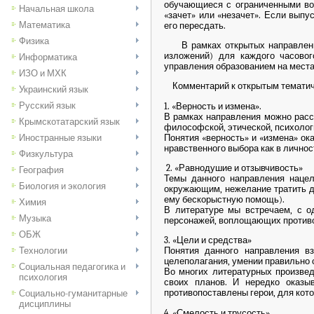
обучающиеся с ограниченными воз
Начальная школа
«зачет» или «незачет». Если выпу
Математика
его пересдать.
Физика
В рамках открытых направлений 
изложений) для каждого часовог
Информатика
управления образованием на места
ИЗО и МХК
Комментарий к открытым тематиче
Украинский язык
Русский язык
1. «Верность и измена».
В рамках направления можно расс
Крымскотатарский язык
философской, этической, психолог
Понятия «верность» и «измена» ок
Иностранные языки
нравственного выбора как в личнос
Физкультура
2. «Равнодушие и отзывчивость»
География
Темы данного направления наце
Биология и экология
окружающим, нежелание тратить ду
ему бескорыстную помощь).
Химия
В литературе мы встречаем, с од
Музыка
персонажей, воплощающих противоп
ОБЖ
3. «Цели и средства»
Технологии
Понятия данного направления в
целеполагания, умении правильно с
Социальная педагогика и
Во многих литературных произве
психология
своих планов. И нередко оказы
противопоставлены герои, для кот
Социально-гуманитарные
дисциплины
4. «Смелость и трусость»