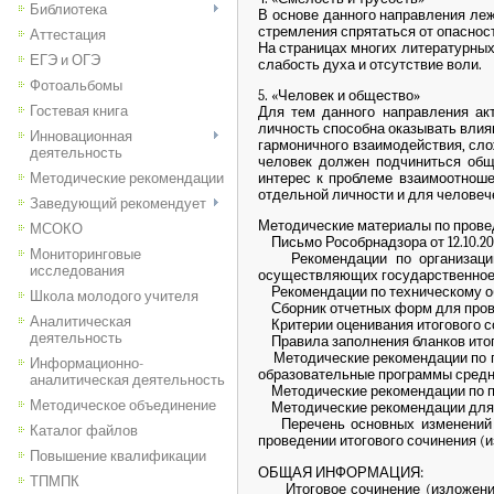
Библиотека
В основе данного направления леж
стремления спрятаться от опаснос
Аттестация
На страницах многих литературных
ЕГЭ и ОГЭ
слабость духа и отсутствие воли.
Фотоальбомы
5. «Человек и общество»
Гостевая книга
Для тем данного направления ак
личность способна оказывать влиян
Инновационная
гармоничного взаимодействия, сло
деятельность
человек должен подчиниться общ
интерес к проблеме взаимоотнош
Методические рекомендации
отдельной личности и для человеч
Заведующий рекомендует
Методические материалы по проведе
МСОКО
Письмо Рособрнадзора от 12.10.2017
Мониторинговые
Рекомендации по организации и
исследования
осуществляющих государственное 
Рекомендации по техническому об
Школа молодого учителя
Сборник отчетных форм для прове
Аналитическая
Критерии оценивания итогового с
деятельность
Правила заполнения бланков итог
Методические рекомендации по по
Информационно-
образовательные программы средн
аналитическая деятельность
Методические рекомендации по под
Методическое объединение
Методические рекомендации для э
Перечень основных изменений (д
Каталог файлов
проведении итогового сочинения (и
Повышение квалификации
ОБЩАЯ ИНФОРМАЦИЯ:
ТПМПК
Итоговое сочинение (изложение)