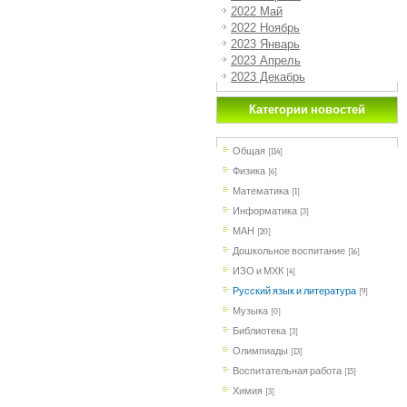
2022 Май
2022 Ноябрь
2023 Январь
2023 Апрель
2023 Декабрь
Категории новостей
Общая
[114]
Физика
[6]
Математика
[1]
Информатика
[3]
МАН
[20]
Дошкольное воспитание
[16]
ИЗО и МХК
[4]
Русский язык и литература
[9]
Музыка
[0]
Библиотека
[3]
Олимпиады
[13]
Воспитательная работа
[15]
Химия
[3]